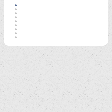
•
•
•
•
•
•
•
•
•