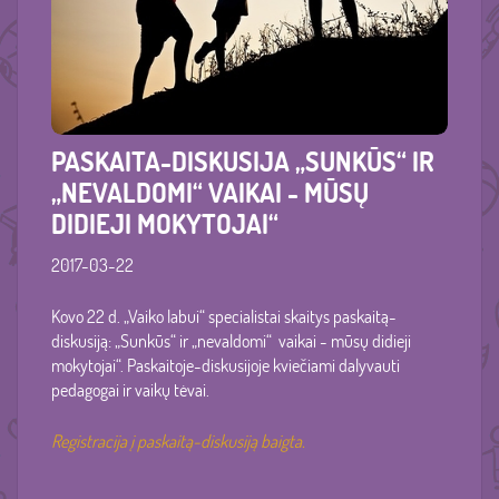
PASKAITA-DISKUSIJA „SUNKŪS“ IR
„NEVALDOMI“ VAIKAI - MŪSŲ
DIDIEJI MOKYTOJAI“
2017-03-22
Kovo 22 d. „Vaiko labui“ specialistai skaitys paskaitą-
diskusiją: „Sunkūs“ ir „nevaldomi“ vaikai - mūsų didieji
mokytojai“. Paskaitoje-diskusijoje kviečiami dalyvauti
pedagogai ir vaikų tėvai.
Registracija į paskaitą-diskusiją baigta.