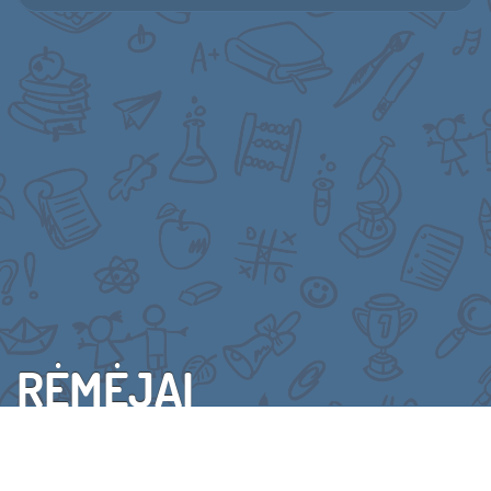
RĖMĖJAI
VISI RĖMĖJAI