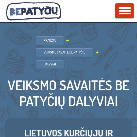
PRADŽIA
VEIKSMO SAVAITĖ BE PATYČIŲ
DALYVIAI
VEIKSMO SAVAITĖS BE
PATYČIŲ DALYVIAI
LIETUVOS KURČIŲJŲ IR