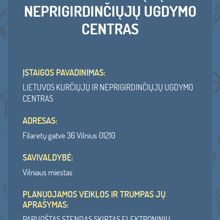
NEPRIGIRDINČIŲJŲ UGDYMO
CENTRAS
ĮSTAIGOS PAVADINIMAS:
LIETUVOS KURČIŲJŲ IR NEPRIGIRDINČIŲJŲ UGDYMO
CENTRAS
ADRESAS:
Filaretų gatvė 36 Vilnius 01210
SAVIVALDYBĖ:
Vilniaus miestas
PLANUOJAMOS VEIKLOS IR TRUMPAS JŲ
APRAŠYMAS:
PARUOŠTAS STENDAS SKIRTAS ELEKTRONINIŲ