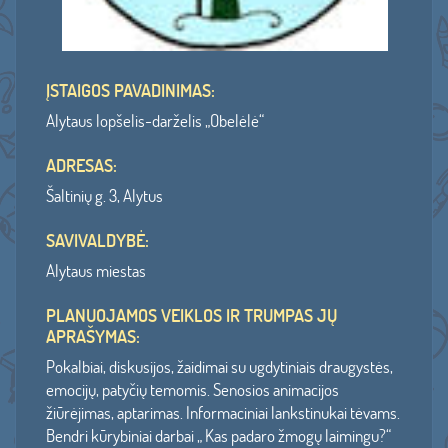
ĮSTAIGOS PAVADINIMAS:
Alytaus lopšelis-darželis „Obelėlė“
ADRESAS:
Šaltinių g. 3, Alytus
SAVIVALDYBĖ:
Alytaus miestas
PLANUOJAMOS VEIKLOS IR TRUMPAS JŲ
APRAŠYMAS:
Pokalbiai, diskusijos, žaidimai su ugdytiniais draugystės,
emocijų, patyčių temomis. Senosios animacijos
žiūrėjimas, aptarimas. Informaciniai lankstinukai tėvams.
Bendri kūrybiniai darbai „ Kas padaro žmogų laimingu?“