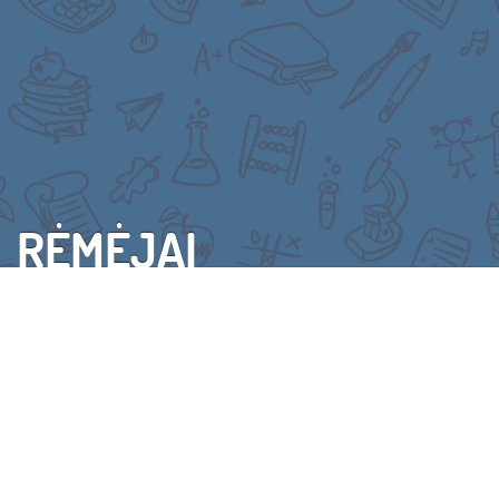
RĖMĖJAI
VISI RĖMĖJAI