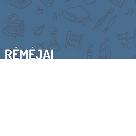
RĖMĖJAI
VISI RĖMĖJAI
(C) 2015 VAIKŲ LINIJA. VISOS TEISĖS SAUGOMOS
KONTAKTAI
SENOJI SVETAINĖS VERSIJA