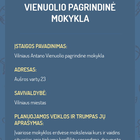
VIENUOLIO PAGRINDINĖ
MOKYKLA
ĮSTAIGOS PAVADINIMAS:
Vilniaus Antano Vienuolio pagrindinė mokykla
ADRESAS:
Aušros vartų 23
SAVIVALDYBĖ:
Vilniaus miestas
PLANUOJAMOS VEIKLOS IR TRUMPAS JŲ
APRAŠYMAS:
Įvairiose mokyklos erdvėse moksleiviai kurs ir vaidins
situacijas apie tinkamą konfliktų sprendimą, draugystę.