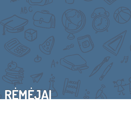
RĖMĖJAI
VISI RĖMĖJAI