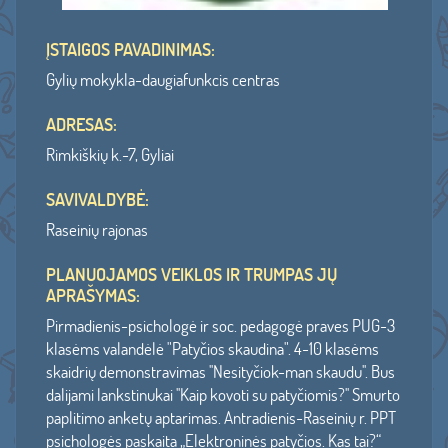
ĮSTAIGOS PAVADINIMAS:
Gylių mokykla-daugiafunkcis centras
ADRESAS:
Rimkiškių k.-7, Gyliai
SAVIVALDYBĖ:
Raseinių rajonas
PLANUOJAMOS VEIKLOS IR TRUMPAS JŲ
APRAŠYMAS:
Pirmadienis-psichologė ir soc. pedagogė praves PUG-3
klasėms valandėlė "Patyčios skaudina". 4-10 klasėms
skaidrių demonstravimas ''Nesityčiok-man skaudu''. Bus
dalijami lankstinukai ''Kaip kovoti su patyčiomis?'' Smurto
paplitimo anketų aptarimas. Antradienis-Raseinių r. PPT
psichologės paskaita „Elektroninės patyčios. Kas tai?“