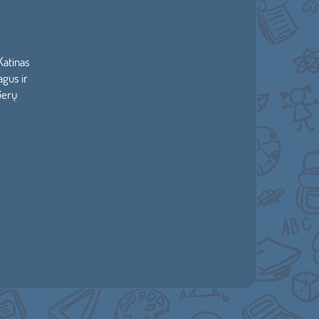
Katinas
agus ir
Gerų