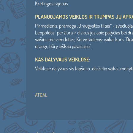
Kretingos rajonas
PLANUOJAMOS VEIKLOS IR TRUMPAS JŲ APR
Pirmadienis: pramoga „Draugystės tiltas“ - svečiuoja
Leopoldas" peržiūra ir diskusijos apie patyčias bei 
vaišinsime vieni kitus; Ketvirtadienis: vaikai kurs 
draugų būry ieškau pavasario".
KAS DALYVAUS VEIKLOSE:
Veiklose dalyvaus vis lopšelio-darželio vaikai, mokytoj
ATGAL