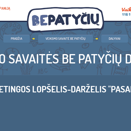
PANIJĄ
PRADŽIA
VEIKSMO SAVAITĖ BE PATYČIŲ
DALYVIAI
O SAVAITĖS BE PATYČIŲ D
ETINGOS LOPŠELIS-DARŽELIS "PASA