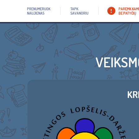
PRENUMERUOK
TAPK
PAREMK KAM
NAUJIENAS
SAVANORIU
BE PATYČIŲ
VEIKSM
KR