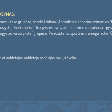
AŠYMAS:
mės kitose grupėse, bendri žaidimai; Antradienis: senosios animacijos "
draugystę; Trečiadienis: "Draugystės pyragas" - kepsime sausainukus, pyr
"Draugystės vaivorykštę" grupėse; Penktadienis: sportinė pramoga lauke "
ai, auklėtojos, auklėtojų padėjėjos, vaikų tėveliai.