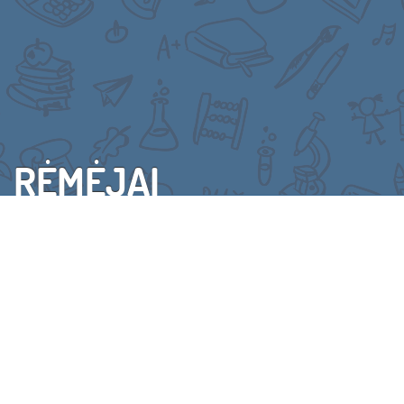
RĖMĖJAI
VISI RĖMĖJAI
(C) 2015 VAIKŲ LINIJA. VISOS TEISĖS SAUGOMOS