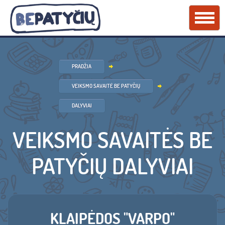
PRADŽIA
VEIKSMO SAVAITĖ BE PATYČIŲ
DALYVIAI
VEIKSMO SAVAITĖS BE
PATYČIŲ DALYVIAI
KLAIPĖDOS "VARPO"