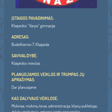
ĮSTAIGOS PAVADINIMAS:
Klaipėdos "Varpo" gimnazija
ADRESAS:
Budelkiemio 7, Klaipėda
SAVIVALDYBĖ:
Klaipėdos miestas
PLANUOJAMOS VEIKLOS IR TRUMPAS JŲ
APRAŠYMAS:
Dar planuojame
KAS DALYVAUS VEIKLOSE:
Mokiniai, mokinių tėvai, administracija, klasių auklėtojai,
dalykų mokytojai, aptarnaujantis personalas