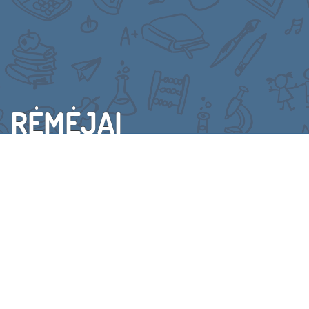
RĖMĖJAI
VISI RĖMĖJAI
(C) 2015 VAIKŲ LINIJA. VISOS TEISĖS SAUGOMOS
KONTAKTAI
SENOJI SVETAINĖS VERSIJA