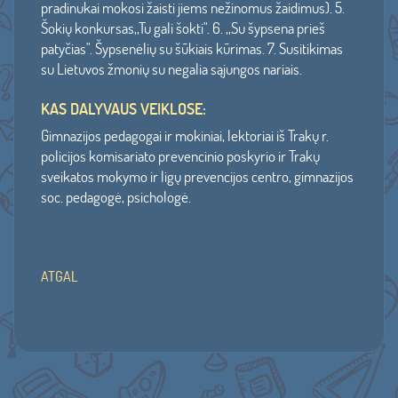
pradinukai mokosi žaisti jiems nežinomus žaidimus). 5.
Šokių konkursas,,Tu gali šokti". 6. ,,Su šypsena prieš
patyčias". Šypsenėlių su šūkiais kūrimas. 7. Susitikimas
su Lietuvos žmonių su negalia sąjungos nariais.
KAS DALYVAUS VEIKLOSE:
Gimnazijos pedagogai ir mokiniai, lektoriai iš Trakų r.
policijos komisariato prevencinio poskyrio ir Trakų
sveikatos mokymo ir ligų prevencijos centro, gimnazijos
soc. pedagogė, psichologė.
ATGAL