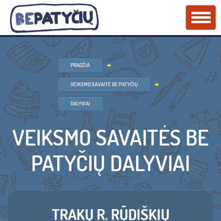
PRADŽIA
VEIKSMO SAVAITĖ BE PATYČIŲ
DALYVIAI
VEIKSMO SAVAITĖS BE
PATYČIŲ DALYVIAI
TRAKŲ R. RŪDIŠKIŲ