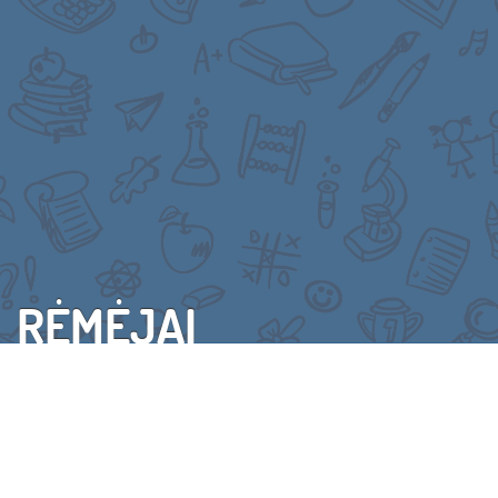
RĖMĖJAI
VISI RĖMĖJAI