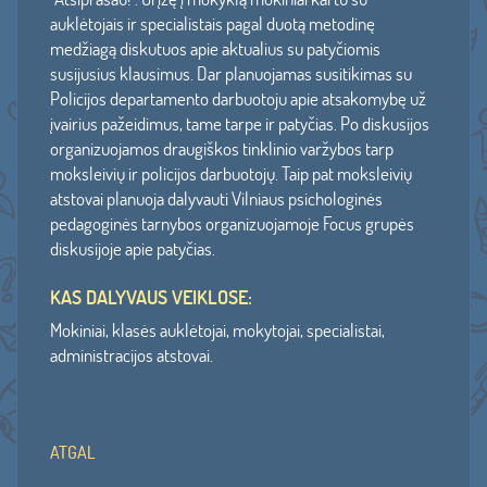
auklėtojais ir specialistais pagal duotą metodinę
medžiagą diskutuos apie aktualius su patyčiomis
susijusius klausimus. Dar planuojamas susitikimas su
Policijos departamento darbuotoju apie atsakomybę už
įvairius pažeidimus, tame tarpe ir patyčias. Po diskusijos
organizuojamos draugiškos tinklinio varžybos tarp
moksleivių ir policijos darbuotojų. Taip pat moksleivių
atstovai planuoja dalyvauti Vilniaus psichologinės
pedagoginės tarnybos organizuojamoje Focus grupės
diskusijoje apie patyčias.
KAS DALYVAUS VEIKLOSE:
Mokiniai, klasės auklėtojai, mokytojai, specialistai,
administracijos atstovai.
ATGAL