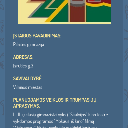
ĮSTAIGOS PAVADINIMAS:
Pilaitės gimnazija
ADRESAS:
Įsrūties g.3
SAVIVALDYBĖ:
Vilniaus miestas
PLANUOJAMOS VEIKLOS IR TRUMPAS JŲ
APRAŠYMAS:
I - II-ų klasių gimnazistai vyks į "Skalvijos" kino teatre
vykdomos programos "Mokausi iš kino" filmą
"Atsiprašau!". Grįžę į mokyklą mokiniai kartu su