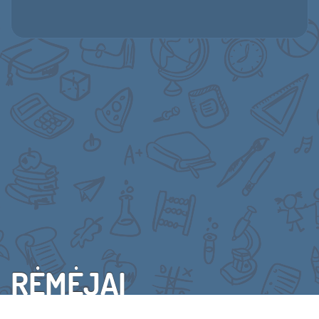
RĖMĖJAI
VISI RĖMĖJAI