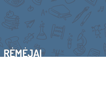
RĖMĖJAI
VISI RĖMĖJAI