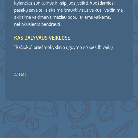
kylančius sunkumus ir kaip juos įveikti. Ruošdamiesi
pasakų savaitei, sieksime įtraukti visus vaikus į vaidinimą,
skirsime vaidmenis mažiau populiariems vaikams,
nelinkusiems bendrauti.
KAS DALYVAUS VEIKLOSE:
"Kačiukų" priešmokyklinio ugdymo grupės 16 vaikų.
ATGAL