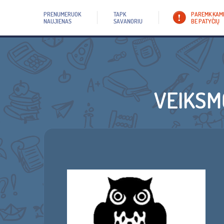
PRENUMERUOK
TAPK
PAREMK KAM
NAUJIENAS
SAVANORIU
BE PATYČIŲ
VEIKSM