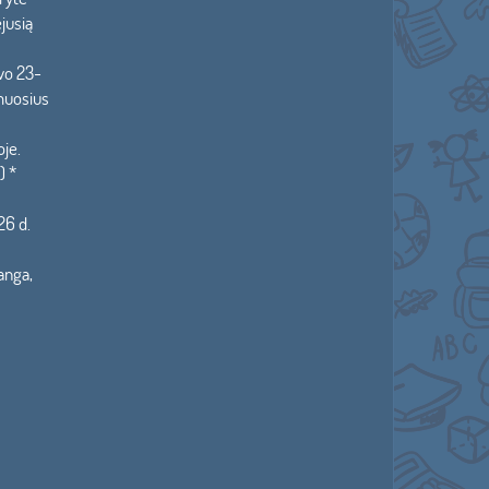
jusią
ovo 23-
omuosius
s
oje.
) *
26 d.
anga,