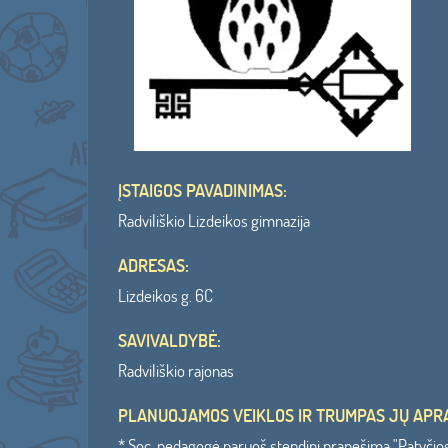
ĮSTAIGOS PAVADINIMAS:
Radviliškio Lizdeikos gimnazija
ADRESAS:
Lizdeikos g. 6C
SAVIVALDYBĖ:
Radviliškio rajonas
PLANUOJAMOS VEIKLOS IR TRUMPAS JŲ APR
* Soc. pedagogė paruoš stendinį pranešimą "Patyčios