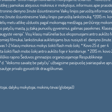
itikę į pamokas atėjusius mokinius ir mokytojus, informuos apie prasidė
ktroninio dienyno žinute išsiuntinėsime Vaikų linijos paruoštą informacinį
o žinute išsiuntinėsime Vaikų linijos paruoštą lankstinuką. *2015 m. k
alandėlių metu atlikę užduotis pagal mokomąją medžiagą, peržiūrėję mok
žio patyčių mastą, jų įtaką jaunuolių gyvenimui, galimas pasekmes. Klasė
ugystė vienija". Visų klasių malūnėliai bus eksponuojami antro aukšto f
i filmukai, lankstinukai auklėtojams bus nusiųsti el. dienyno žinute.
as 1-2 klasių mokinius mokys šokti flash mob šokį. * Kovo 25 d. per 4
šokti flash mobo šokį antro aukšto foje ir koridoriuje. * 2015 m. kovo 
liškio rajono Šeduvos gimnazijos organizuojamoje Respublikinėje
 d. "Veiksmo savaitę be patyčių" užbaigsime pasipuošę įvairiaspalve apr
aulyje privalo gyvuoti tik draugiškumas.
ojai, dalykų mokytojai, mokinių tėvai/globėjai))