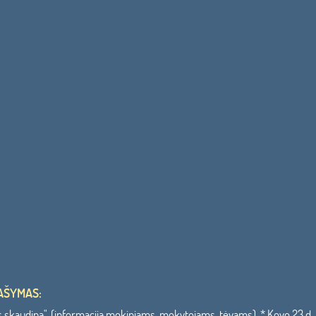
AŠYMAS:
 skaudina". (informacija mokiniams, mokytojams, tėvams). * Kovo 23 d. 