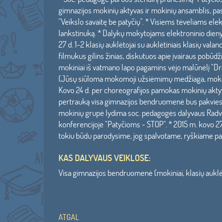
gimnazijos mokinių aktyvas ir mokinių ansamblis, pas
"Veikslo savaitę be patyčių". * Visiems tėveliams ele
lankstinuką. * Dalykų mokytojams elektroninio dienyn
27 d. 1-2 klasių auklėtojai su auklėtiniais klasių v
filmukus gilins žinias, diskutuos apie įvairaus pobūd
mokiniai iš vatmano lapo pagamins vėjo malūnėlį "Dra
(Jūsų siūloma mokomoji užsiėmimų medžiaga, mokomiej
Kovo 24 d. per choreografijos pamokas mokinių aktyv
pertrauką visa gimnazijos bendruomenė bus pakviesta 
mokinių grupė lydima soc. pedagogės dalyvaus Radvi
konferencijoje "Patyčioms - STOP". * 2015 m. kovo 27
tokiu būdu parodysime, jog spalvotame, ryškiame pas
KAS DALYVAUS VEIKLOSE:
Visa gimnazijos bendruomenė (mokiniai, klasių auklėt
ATGAL