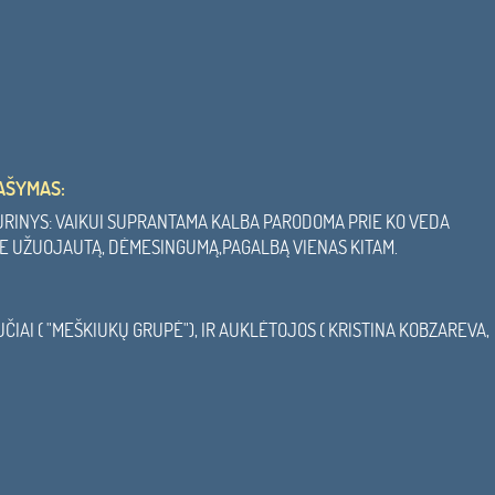
AŠYMAS:
TURINYS: VAIKUI SUPRANTAMA KALBA PARODOMA PRIE KO VEDA
IE UŽUOJAUTĄ, DĖMESINGUMĄ,PAGALBĄ VIENAS KITAM.
IAI ( "MEŠKIUKŲ GRUPĖ"), IR AUKLĖTOJOS ( KRISTINA KOBZAREVA,