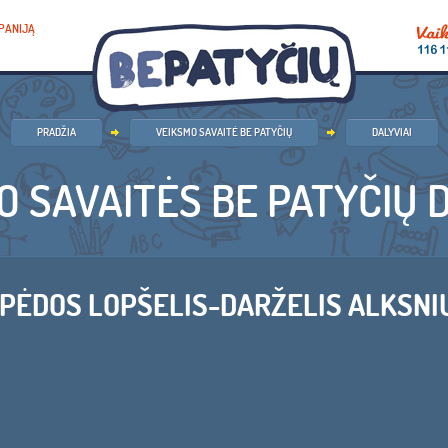
PANIJĄ
PRADŽIA
VEIKSMO SAVAITĖ BE PATYČIŲ
DALYVIAI
O SAVAITĖS BE PATYČIŲ D
IPĖDOS LOPŠELIS-DARŽELIS ALKSNI