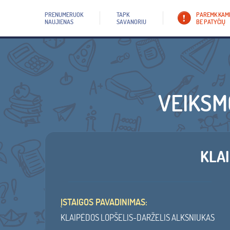
PRENUMERUOK
TAPK
PAREMK KAM
NAUJIENAS
SAVANORIU
BE PATYČIŲ
VEIKSM
KLA
ĮSTAIGOS PAVADINIMAS:
KLAIPĖDOS LOPŠELIS-DARŽELIS ALKSNIUKAS