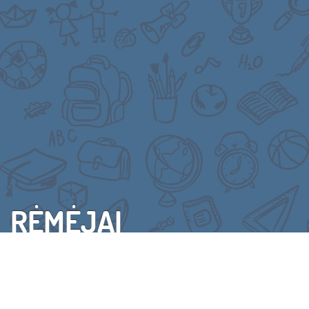
RĖMĖJAI
VISI RĖMĖJAI