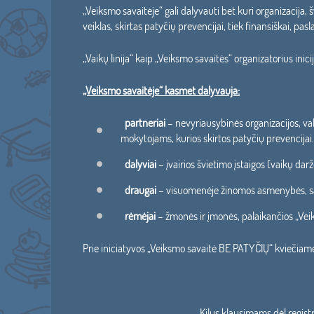
„Veiksmo savaitėje“ gali dalyvauti bet kuri organizacija,
veiklas, skirtas patyčių prevencijai, tiek finansiškai, pa
„Vaikų linija“ kaip „Veiksmo savaitės“ organizatorius ini
„Veiksmo savaitėje“ kasmet dalyvauja:
partneriai
– nevyriausybinės organizacijos, val
mokytojams, kurios skirtos patyčių prevencijai.
dalyviai
– įvairios švietimo įstaigos (vaikų da
draugai
– visuomenėje žinomos asmenybės, savo
rėmėjai
– žmonės ir įmonės, palaikančios „Vei
Prie iniciatyvos „Veiksmo savaitė BE PATYČIŲ“ kviečiame 
Kilus klausimams dėl regist