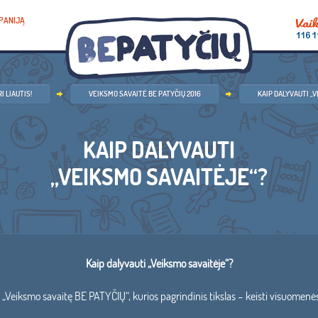
PANIJĄ
I LIAUTIS!
VEIKSMO SAVAITĖ BE PATYČIŲ 2016
KAIP DALYVAUTI „
KAIP DALYVAUTI
„VEIKSMO SAVAITĖJE“?
Kaip dalyvauti „Veiksmo savaitėje“?
ja „Veiksmo savaitę BE PATYČIŲ“, kurios pagrindinis tikslas – keisti visuomen