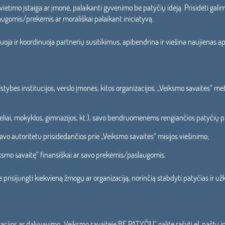
 švietimo įstaiga ar įmonė, palaikanti gyvenimo be patyčių idėją. Prisidėti gal
slaugomis/prekėmis ar morališkai palaikant iniciatyvą.
cijuoja ir koordinuoja partnerių susitikimus, apibendrina ir viešina naujienas
stybės institucijos, verslo įmonės, kitos organizacijos, „Veiksmo savaitės“ me
rželiai, mokyklos, gimnazijos, kt.), savo bendruomenėms rengiančios patyčių 
 autoritetu prisidedančios prie „Veiksmo savaitės“ misijos viešinimo;
ksmo savaitę“ finansiškai ar savo prekėmis/paslaugomis.
prisijungti kiekvieną žmogų ar organizaciją, norinčią stabdyti patyčias ir už
racijos ar dalyvavimo
„Veiksmo savaitėje BE PATYČIŲ“
galite rašyti el. paštu