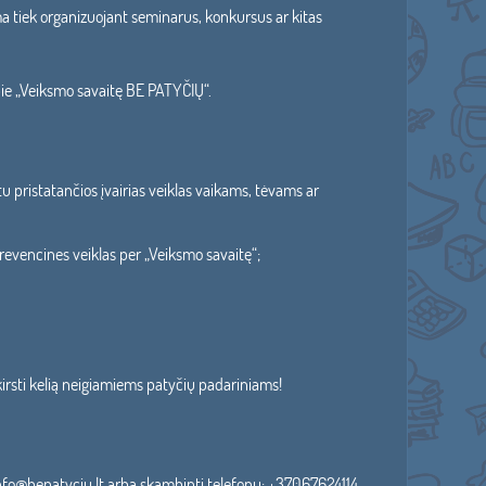
ima tiek organizuojant seminarus, konkursus ar kitas
 apie „Veiksmo savaitę BE PATYČIŲ“.
tu pristatančios įvairias veiklas vaikams, tėvams ar
prevencines veiklas per „Veiksmo savaitę“;
kirsti kelią neigiamiems patyčių padariniams!
 info@bepatyciu.lt arba skambinti telefonu: +37067624114