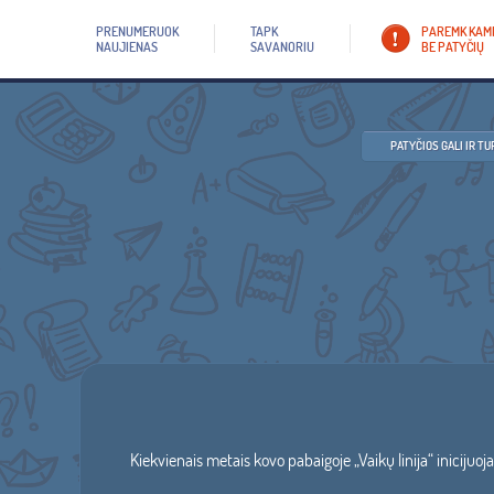
PRENUMERUOK
TAPK
PAREMK KAM
NAUJIENAS
SAVANORIU
BE PATYČIŲ
PATYČIOS GALI IR TUR
Kiekvienais metais kovo pabaigoje „Vaikų linija“ inicijuo