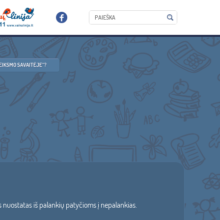
VEIKSMO SAVAITĖJE“?
ės nuostatas iš palankių patyčioms į nepalankias.