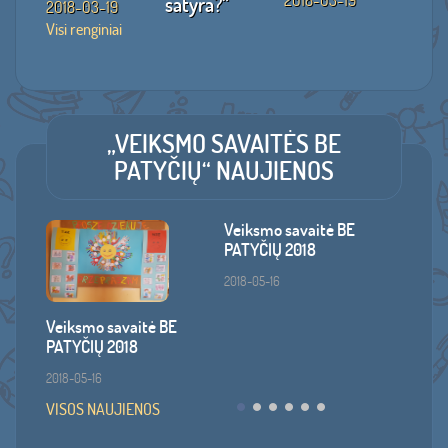
satyra?“
2018-03-19
ir ką 
Visi renginiai
2018-03-19
daryti
2018-
„VEIKSMO SAVAITĖS BE
PATYČIŲ“ NAUJIENOS
Veiksmo savaitė BE
PATYČIŲ 2018
2018-05-16
Veiksmo savaitė BE
Šakių l
PATYČIŲ 2018
darželi
"Veiks
2018-05-16
patyči
VISOS NAUJIENOS
2018-04
•
•
•
•
•
•