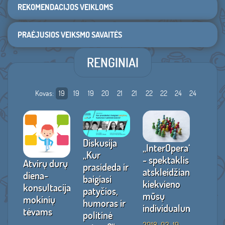
REKOMENDACIJOS VEIKLOMS
PRAĖJUSIOS VEIKSMO SAVAITĖS
RENGINIAI
Kovas:
19
19
19
20
21
21
22
22
24
24
Diskusija
„InterOpera“
ių
„Kur
- spektaklis
Atvirų durų
Paska
prasideda ir
atskleidžiantis
diena-
moki
cija
baigiasi
kiekvieno
konsultacija
tėva
patyčios,
mūsų
mokinių
„Paty
humoras ir
individualumą
4
tėvams
mokyk
politinė
ką ži
2018-03-19